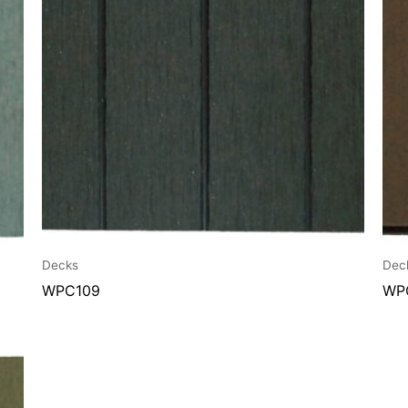
Decks
Dec
WPC109
WP