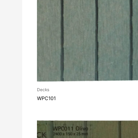
Decks
WPC101