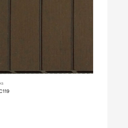
ks
C119