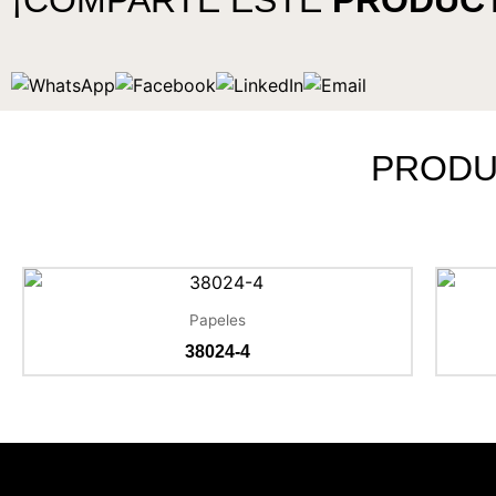
¡COMPARTE ESTE
PRODUC
PROD
Papeles
38024-4