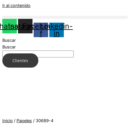
Ir al contenido
hatsapp
Instagram
Facebook-
Linkedin-
f
in
Buscar
Buscar
Clientes
Inicio
/
Papeles
/ 30689-4