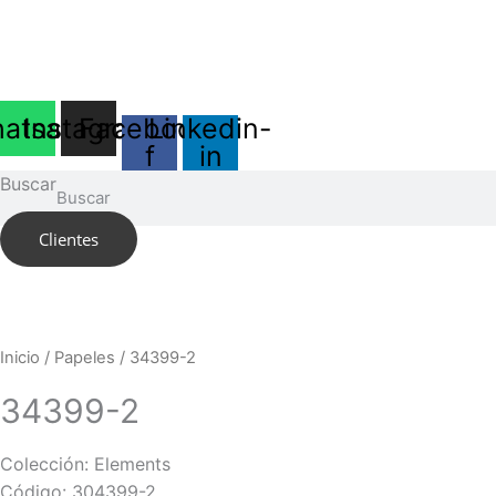
Ir
al
contenido
atsapp
Instagram
Facebook-
Linkedin-
f
in
Buscar
Buscar
Clientes
Inicio
/
Papeles
/ 34399-2
34399-2
Colección: Elements
Código: 304399-2