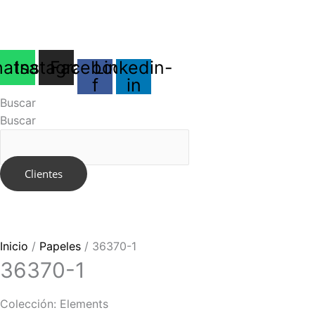
Ir
al
contenido
atsapp
Instagram
Facebook-
Linkedin-
f
in
Buscar
Buscar
Clientes
Inicio
/
Papeles
/ 36370-1
36370-1
Colección: Elements