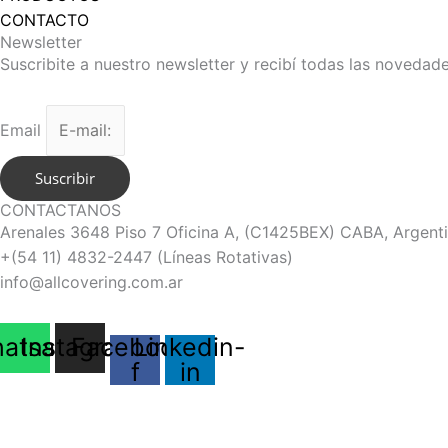
CONTACTO
Newsletter
Suscribite a nuestro newsletter y recibí todas las novedad
Email
Suscribir
CONTACTANOS
Arenales 3648 Piso 7 Oficina A, (C1425BEX) CABA, Argenti
+(54 11) 4832-2447 (Líneas Rotativas)
info@allcovering.com.ar
atsapp
Instagram
Facebook-
Linkedin-
f
in