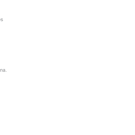
es
na.