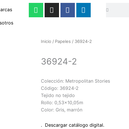
W
I
F
L
Buscar
Buscar
arcas
h
n
a
i
a
s
c
n
sotros
t
t
e
k
s
a
b
e
a
g
o
d
Inicio
/
Papeles
/ 36924-2
p
r
o
i
p
a
k
n
36924-2
m
-
-
f
i
n
Colección: Metropolitan Stories
Código: 36924-2
Tejido no tejido
Rollo: 0,53×10,05m
Color: Gris, marrón
. Descargar catál
ogo digital.