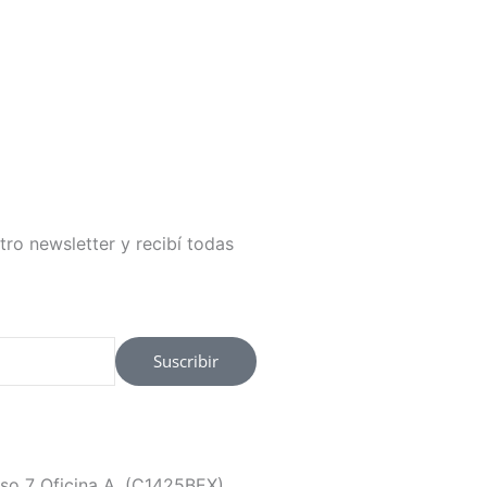
tro newsletter y recibí todas
Suscribir
so 7 Oficina A, (C1425BEX)