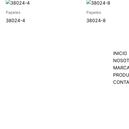
Papeles
Papeles
38024-4
38024-8
INICIO
NOSO
MARC
PROD
CONT