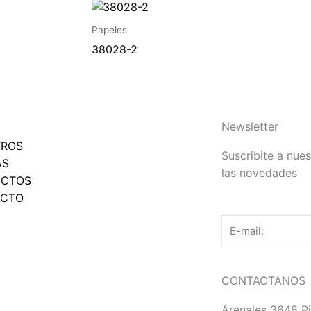
Papeles
38028-2
Newsletter
TROS
Suscribite a nues
AS
las novedades
UCTOS
ACTO
Email
CONTACTANOS
Arenales 3648 Pi