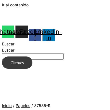
Ir al contenido
hatsapp
Instagram
Facebook-
Linkedin-
f
in
Buscar
Buscar
Clientes
Inicio
/
Papeles
/ 37535-9