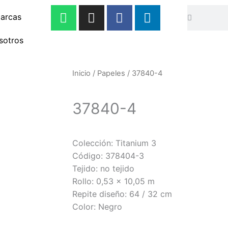
W
I
F
L
Buscar
Buscar
arcas
h
n
a
i
a
s
c
n
sotros
t
t
e
k
s
a
b
e
a
g
o
d
Inicio
/
Papeles
/ 37840-4
p
r
o
i
p
a
k
n
37840-4
m
-
-
f
i
n
Colección: Titanium 3
Código: 378404-3
Tejido: no tejido
Rollo: 0,53 x 10,05 m
Repite diseño: 64 / 32 cm
Color: Negro