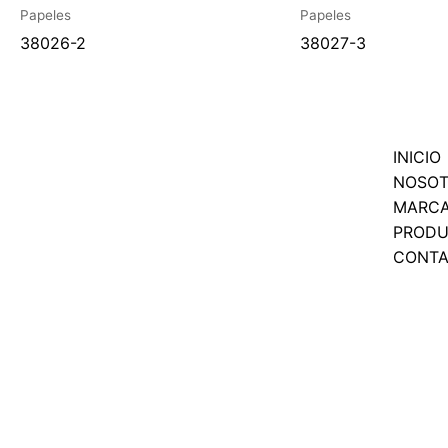
Papeles
Papeles
38026-2
38027-3
INICIO
NOSO
MARC
PROD
CONT