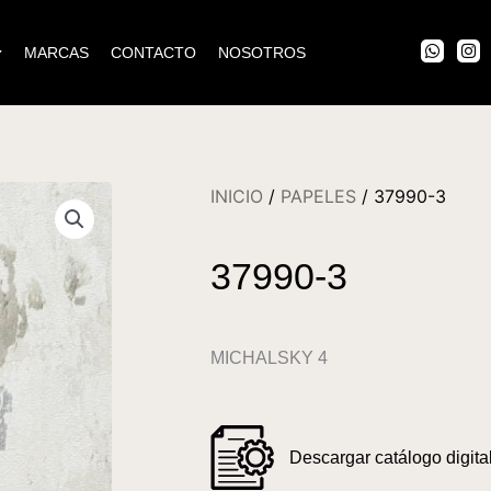
W
I
MARCAS
CONTACTO
NOSOTROS
h
n
a
s
t
t
s
a
a
g
p
r
p
a
m
INICIO
/
PAPELES
/ 37990-3
37990-3
MICHALSKY 4
Descargar catálogo digital