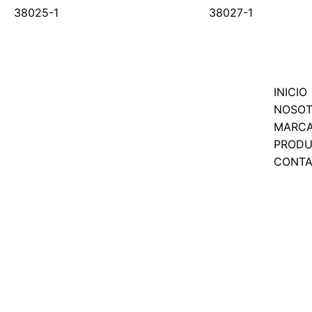
38025-1
38027-1
INICIO
NOSO
MARC
PROD
CONT