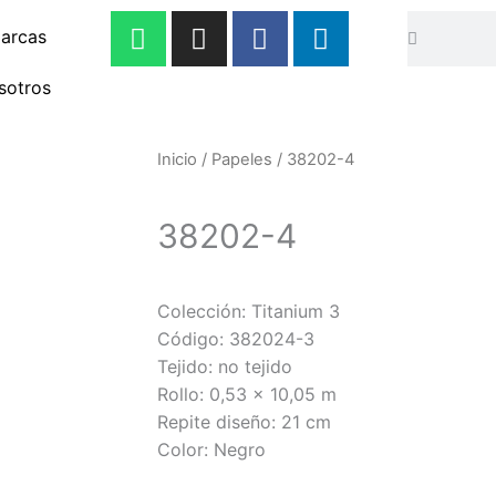
W
I
F
L
Buscar
Buscar
arcas
h
n
a
i
a
s
c
n
sotros
t
t
e
k
s
a
b
e
a
g
o
d
Inicio
/
Papeles
/ 38202-4
p
r
o
i
p
a
k
n
38202-4
m
-
-
f
i
n
Colección: Titanium 3
Código: 382024-3
Tejido: no tejido
Rollo: 0,53 x 10,05 m
Repite diseño: 21 cm
Color: Negro