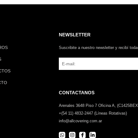
NEWSLETTER
ROS
Suscribite a nuestro newsletter y recibí tod
S
Email
CTOS
CTO
CONTACTANOS
Arenales 3648 Piso 7 Oficina A, (C1425BEX
+(54 11) 4832-2447 (Líneas Rotativas)
info@allcovering.com.ar
W
I
F
L