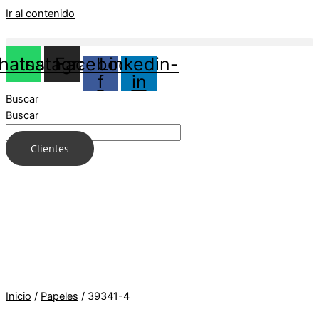
Ir al contenido
hatsapp
Instagram
Facebook-
Linkedin-
f
in
Buscar
Buscar
Clientes
Inicio
/
Papeles
/ 39341-4