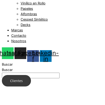
Vinílico en Rollo
Papeles
Alfombras
Cesped Sintético
Decks
Marcas
Contacto
Nosotros
hatsapp
Instagram
Facebook-
Linkedin-
f
in
Buscar
Buscar
Clientes