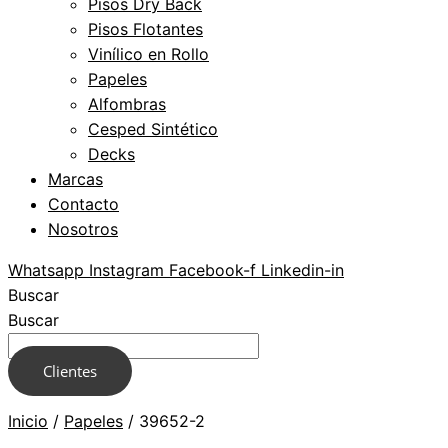
Pisos Dry Back
Pisos Flotantes
Vinílico en Rollo
Papeles
Alfombras
Cesped Sintético
Decks
Marcas
Contacto
Nosotros
Whatsapp
Instagram
Facebook-f
Linkedin-in
Buscar
Buscar
Clientes
Inicio
/
Papeles
/ 39652-2