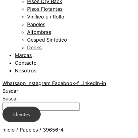
Pisos Dry Back
Pisos Flotantes
Vinílico en Rollo
Papeles
Alfombras
Cesped Sintético
Decks
Marcas
Contacto
Nosotros
Whatsapp
Instagram
Facebook-f
Linkedin-in
Buscar
Buscar
Clientes
Inicio
/
Papeles
/ 39656-4