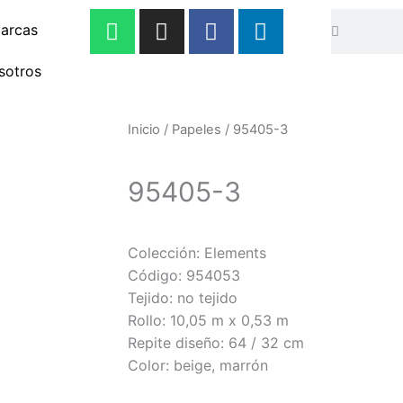
W
I
F
L
Buscar
Buscar
arcas
h
n
a
i
a
s
c
n
sotros
t
t
e
k
s
a
b
e
a
g
o
d
Inicio
/
Papeles
/ 95405-3
p
r
o
i
p
a
k
n
95405-3
m
-
-
f
i
n
Colección: Elements
Código: 954053
Tejido: no tejido
Rollo: 10,05 m x 0,53 m
Repite diseño: 64 / 32 cm
Color: beige, marrón