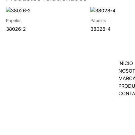
Papeles
Papeles
38026-2
38028-4
INICIO
NOSO
MARC
PROD
CONT