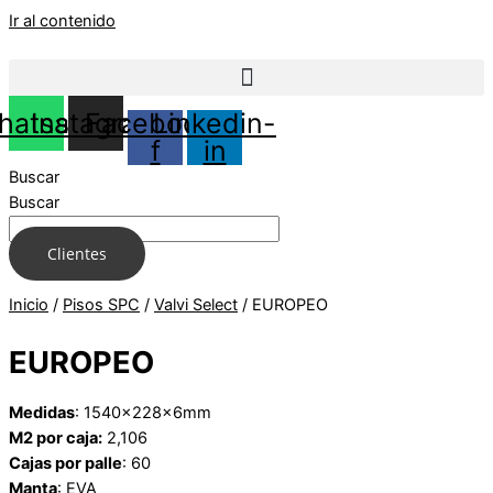
Ir al contenido
hatsapp
Instagram
Facebook-
Linkedin-
f
in
Buscar
Buscar
Clientes
Inicio
/
Pisos SPC
/
Valvi Select
/ EUROPEO
EUROPEO
Medidas
: 1540x228x6mm
M2 por caja:
2,106
Cajas por palle
: 60
Manta
: EVA