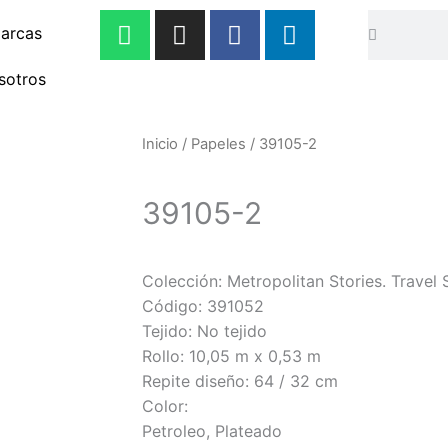
W
I
F
L
Buscar
Buscar
arcas
h
n
a
i
a
s
c
n
sotros
t
t
e
k
s
a
b
e
a
g
o
d
Inicio
/
Papeles
/ 39105-2
p
r
o
i
p
a
k
n
39105-2
m
-
-
f
i
n
Colección: Metropolitan Stories. Travel 
Código: 391052
Tejido: No tejido
Rollo: 10,05 m x 0,53 m
Repite diseño: 64 / 32 cm
Color:
Petroleo, Plateado