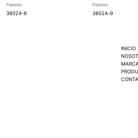
Papeles
Papeles
38024-8
38024-9
INICIO
NOSO
MARC
PROD
CONT