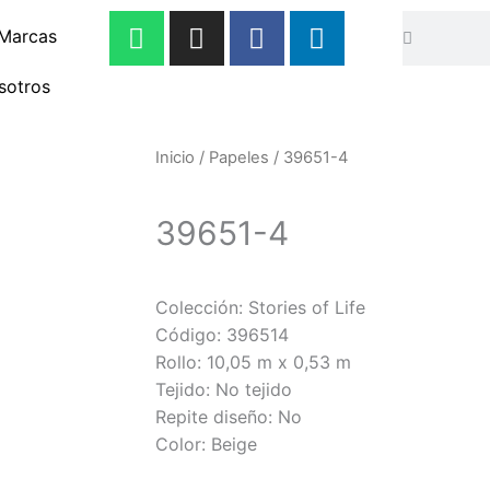
W
I
F
L
Buscar
Buscar
Marcas
h
n
a
i
a
s
c
n
sotros
t
t
e
k
s
a
b
e
a
g
o
d
Inicio
/
Papeles
/ 39651-4
p
r
o
i
p
a
k
n
39651-4
m
-
-
f
i
n
Colección: Stories of Life
Código: 396514
Rollo: 10,05 m x 0,53 m
Tejido: No tejido
Repite diseño: No
Color: Beige