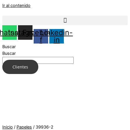
Ir al contenido
hatsapp
Instagram
Facebook-
Linkedin-
f
in
Buscar
Buscar
Clientes
Inicio
/
Papeles
/ 39936-2