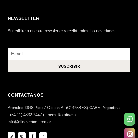
NEWSLETTER
Suscribite a nuestro newsletter y recibí todas las novedades
Email
SUSCRIBIR
CONTACTANOS
Arenales 3648 Piso 7 Oficina A, (C1425BEX) CABA, Argentina.
+(54 11) 4832-2447 (Líneas Rotativas)
info@allcovering.com.ar
W
I
F
L
h
n
a
i